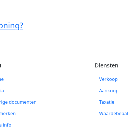
oning?
u
Diensten
me
Verkoop
ia
Aankoop
rige documenten
Taxatie
merken
Waardebepal
a info