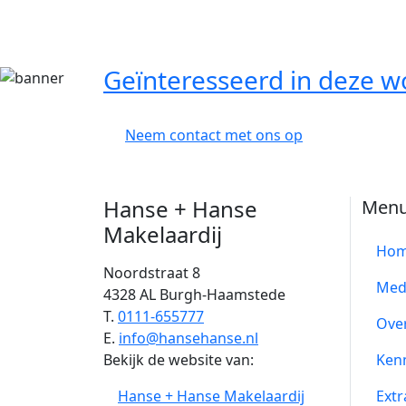
Geïnteresseerd in deze w
Neem contact met ons op
Hanse + Hanse
Men
Makelaardij
Ho
Noordstraat 8
Med
4328 AL Burgh-Haamstede
T.
0111-655777
Ove
E.
info@hansehanse.nl
Bekijk de website van:
Ken
Hanse + Hanse Makelaardij
Extr