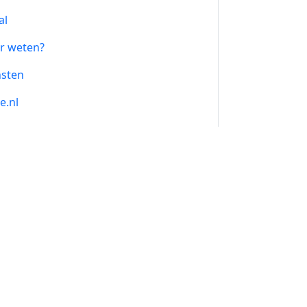
al
r weten?
nsten
e.nl