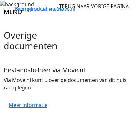
TERUG NAAR VORIGE PAGINA
Breng bod uit via
Deel op social media
Move.nl
MENU
Overige
documenten
Bestandsbeheer via Move.nl
Via Move.nl kunt u overige documenten van dit huis
raadplegen.
Meer informatie