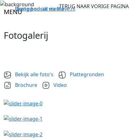
TERUG NAAR VORIGE PAGINA
Breng bod uit via
Deel op social media
Move.nl
MENU
Fotogalerij
Bekijk alle foto's
Plattegronden
Brochure
Video